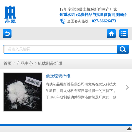
19年专业混凝土抗裂纤维生产厂家
郑重承诺 :免费样品与批量供货同质同价
027-86626473
全国咨询热线：
首页
产品中心
琉璃制品纤维
鼎强琉璃纤维
琉璃制品用纤维是我公司研究所在武汉科技大
学教授、耐火材料专家汪厚植博士的支持下，
于1995年研制成功并得到洛耐院及厂家的一致
好评和认可。且生产工艺完善，质量稳定，并
严格规范了产品的规格及相关技术参数，在此
基础上研发了QX—系列产品，广泛用于需要
高温烧制、烘焙的产品。