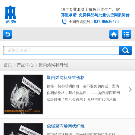
19年专业混凝土抗裂纤维生产厂家
郑重承诺 :免费样品与批量供货同质同价
027-86626473
全国咨询热线：
首页
产品中心
聚丙烯网状纤维
聚丙烯网状纤维价格
价格一切都明明白白，请不要匆匆路过，因为
你相信价格，我相信品质。 ——鼎强聚丙烯网
状纤维用了您只会再来！ 互联网时代信息量
大，什么产品都不怕比价格! 但往往客户一拿
起电话就直接问：你们聚丙烯网状纤维价格是
多少啊？ 看完下图后，您就会明白纤维的价格
差别为什么那么大？如果你有特殊要求，我们
鼎强聚丙烯网状纤维
可以定制您需要的产品！ 鼎强聚丙烯网状纤维
聚丙烯网状纤维，是一种聚丙烯颗粒为原料，