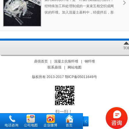
的原料是采用99.99%聚丙烯粒料加工的，而且
经特殊加工和处理制成的一束束互相交织成网
是级别最高的纤维级聚丙烯粒料。
状的纤维。加入混凝土基料中，经搅拌后，形
成纤维单丝或网状结构充分张开，在混凝土内
部形成一种乱向支撑体系。能极有效的控制混
凝土及水泥砂浆的早期的塑性收缩和沉降裂
纹。大大提高混凝土的抗渗、抗破碎、抗冲击
性能，增强混凝土韧性和耐磨性，从而使建筑
TO
物的寿命大大延长，极大地减少工程维护费
用。
鼎强首页
|
混凝土抗裂纤维
|
钢纤维
联系鼎强
|
网站地图
版权所有 2013-2017 鄂ICP备05011649号
扫一扫！
电话咨询
公司地图
企业微博
首页