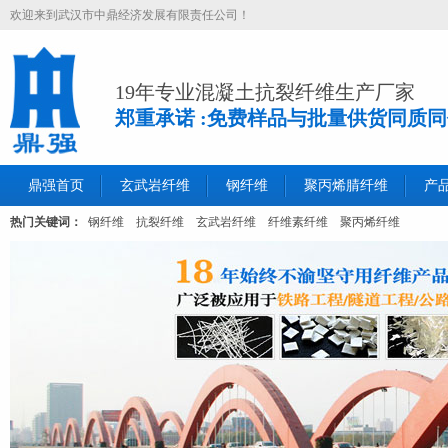
欢迎来到武汉市中鼎经济发展有限责任公司！
19年专业混凝土抗裂纤维生产厂家
郑重承诺 :免费样品与批量供货同质
鼎强首页
玄武岩纤维
钢纤维
聚丙烯腈纤维
产
热门关键词：
钢纤维
抗裂纤维
玄武岩纤维
纤维素纤维
聚丙烯纤维