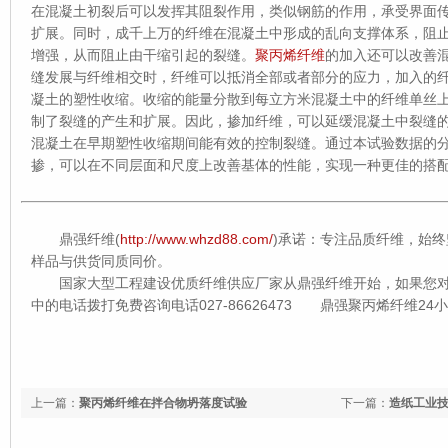
在混凝土初裂后可以发挥其阻裂作用，类似钢筋的作用，承受界面
扩展。同时，成千上万的纤维在混凝土中形成的乱向支撑体系，阻
增强，从而阻止由干缩引起的裂缝。
聚丙烯纤维
的加入还可以改善
缝发展与纤维相交时，纤维可以抵消全部或者部分的应力，加入的
凝土的塑性收缩。收缩的能量分散到每立方米混凝土中的纤维单丝
制了裂缝的产生和扩展。因此，掺加纤维，可以延缓混凝土中裂缝
混凝土在早期塑性收缩期间能有效的控制裂缝。通过本试验数据的
掺，可以在不同层面和尺度上改善基体的性能，实现一种更佳的搭
鼎强纤维(
http://www.whzd88.com/
)承诺：专注品质纤维，始
样品与供货同质同价。
国家大型工程建设优质纤维供应厂家从鼎强纤维开始，如果您
中的电话拨打免费咨询电话027-86626473 鼎强聚丙烯纤维2
上一篇：
聚丙烯纤维在拌合物坍落度试验
下一篇：
造纸工业