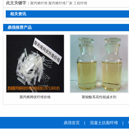
此文关键字：
聚丙烯纤维 聚丙烯纤维厂家 工程纤维
相关资讯
鼎强推荐产品
聚丙烯网状纤维价格
聚羧酸系高性能减水剂
鼎强首页
|
混凝土抗裂纤维
|