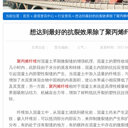
当前位置：
首页
»
鼎强资讯中心
»
行业资讯
»
想达到最好的抗裂效果除了聚丙烯
想达到最好的抗裂效果除了聚丙烯
文章出处：
责任编辑：
人气：
-
发表时间：2017-04-
聚丙烯纤维
对混凝土早期微裂缝的增强机理。混凝土的塑性收
几小时内，此阶段由于水分的蒸发和转移，混凝土内部的抗拉应变
引起混凝土内部塑性裂缝的产生。当混凝土中加入适量的纤维后，
增加了水泥浆体混合物中固相的内表面积，使沁水率减小相应降低
及其宽度；另一方面，
聚丙烯纤维
相对于混凝土来说是高弹性模量
界面吸附沾结力、机械齿合力等，增加了材料抵抗开裂的塑性抗拉
轻。
纤维加入混凝土中，从混凝土浇筑到硬化前，混凝土尚未产生足
纹，掺入纤维后，可以抵消部分内部应力，来抑制微裂缝的产生和
分布，有的处于没有裂缝的地方，有的横跨在混凝土中存在的微裂