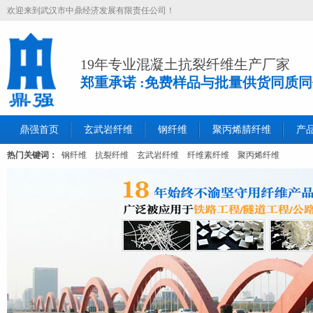
欢迎来到武汉市中鼎经济发展有限责任公司！
19年专业混凝土抗裂纤维生产厂家
郑重承诺 :免费样品与批量供货同质
鼎强首页
玄武岩纤维
钢纤维
聚丙烯腈纤维
产
热门关键词：
钢纤维
抗裂纤维
玄武岩纤维
纤维素纤维
聚丙烯纤维