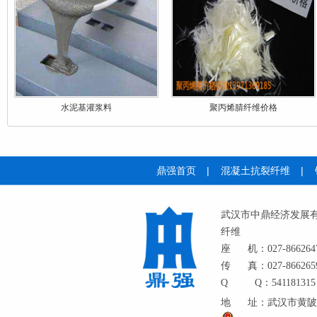
水泥基灌浆料
聚丙烯腈纤维价格
鼎强首页
|
混凝土抗裂纤维
|
武汉市中鼎经济发展
纤维
座
机：027-866264
传
真：027-866265
Q
Q：541181315
地
址：武汉市黄陂