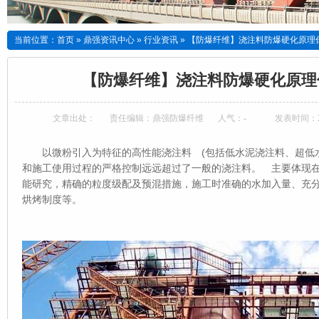
当前位置：
首页
»
鼎强资讯中心
»
行业资讯
»
【防爆纤维】浇注料防爆硬化原理
【防爆纤维】浇注料防爆硬化原理
文章出处：
责任编辑：鼎强防爆纤维
人气：
-
发表时间：201
以微粉引入为特征的高性能浇注料 (包括低水泥浇注料、超低水
和施工使用过程的严格控制远远超过了一般的浇注料。 主要体现
能研究，精确的粒度级配及预混措施，施工时准确的水加入量、充
烘烤制度等。