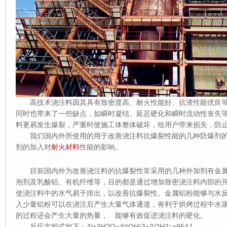
高技术浇注料因其具有致密度高、耐火性能好、抗渣性能优良等
同时也带来了一些缺点，如瞬时凝结、延迟硬化和瞬时流动性丧失
料更易发生爆裂，严重时使施工体整体破坏，给用户带来损失，防
我们国内外所使用的用于改善浇注料抗爆裂性能的几种防爆剂的
剂的加入对
耐火材料
性能的影响。
目前国内外为改善浇注料的抗爆裂性常采用的几种外加剂有金属
泡剂及乳酸铝、有机纤维等，目的都是通过增加致密浇注料内部的
使浇注料中的水气易于排出，以改善抗爆裂性。金属铝粉能够与水反
入少量铝粉可以在浇注后产生大量气体通道，有利于烘烤过程中水
的过程还会产生大量的热量， 能够有效促进浇注料的硬化。
反应方程式如下：Al+3H2O=Al(OH)3+3/2H2↑+954J