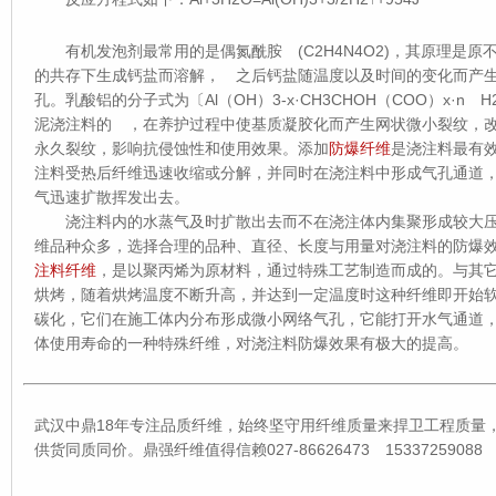
有机发泡剂最常用的是偶氮酰胺 (C2H4N4O2)，其原理是原
的共存下生成钙盐而溶解， 之后钙盐随温度以及时间的变化而产生
孔。乳酸铝的分子式为〔Al（OH）3-x·CH3CHOH（COO）x·
泥浇注料的 ，在养护过程中使基质凝胶化而产生网状微小裂纹，
永久裂纹，影响抗侵蚀性和使用效果。添加
防爆纤维
是浇注料最有
注料受热后纤维迅速收缩或分解，并同时在浇注料中形成气孔通道
气迅速扩散挥发出去。
浇注料内的水蒸气及时扩散出去而不在浇注体内集聚形成较大压
维品种众多，选择合理的品种、直径、长度与用量对浇注料的防爆
注料纤维
，是以聚丙烯为原材料，通过特殊工艺制造而成的。与其
烘烤，随着烘烤温度不断升高，并达到一定温度时这种纤维即开始
碳化，它们在施工体内分布形成微小网络气孔，它能打开水气通道
体使用寿命的一种特殊纤维，对浇注料防爆效果有极大的提高。
武汉中鼎18年专注品质纤维，始终坚守用纤维质量来捍卫工程质量
供货同质同价。鼎强纤维值得信赖027-86626473 15337259088