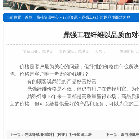
当前位置：
首页
»
鼎强资讯中心
»
行业资讯
»
鼎强工程纤维以品质面对客户
鼎强工程纤维以品质面对
文章出处：管理员
责任编辑：管理员
人气：
-
发表时间：201
价格是客户最为关心的问题，但纤维的价格由什么所决
晓。价格是客户唯一考虑的问题吗？
有的顾客说鼎强的产品好贵好贵，；
鼎强纤维价格是不低，但仍有用户在选择用它。为
鼎强纤维16年来一直都是高质量赢得市场，高品质赢
宜的价格，但可以给提供最好的产品和服务，可以为您的工
上一篇：
连续纤维增强塑料（FRP）补强加固工法
下一篇：
蓄电池填