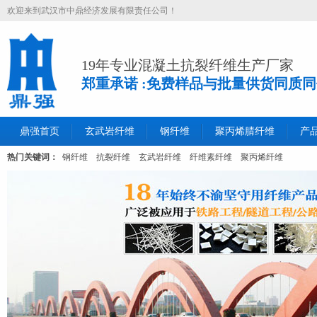
欢迎来到武汉市中鼎经济发展有限责任公司！
19年专业混凝土抗裂纤维生产厂家
郑重承诺 :免费样品与批量供货同质
鼎强首页
玄武岩纤维
钢纤维
聚丙烯腈纤维
产
热门关键词：
钢纤维
抗裂纤维
玄武岩纤维
纤维素纤维
聚丙烯纤维