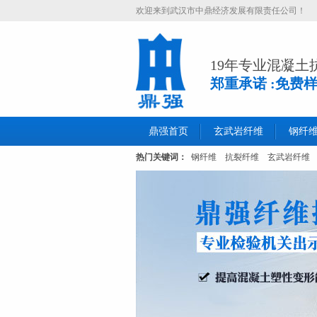
欢迎来到武汉市中鼎经济发展有限责任公司！
19年专业混凝土
郑重承诺 :免费
鼎强首页
玄武岩纤维
钢纤
热门关键词：
钢纤维
抗裂纤维
玄武岩纤维