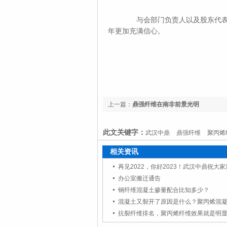
与会部门负责人以及股东代表也分别
年更加充满信心。
上一篇：
鼎强纤维在南非前景光明
此文关键字：
武汉中鼎
鼎强纤维
聚丙烯
相关资讯
再见2022，你好2023！武汉中鼎祝大
办公室搬迁通告
钢纤维混凝土掺量配合比知多少？
抗裂纤维排名，聚丙烯纤维效果就是明