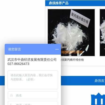
鼎强推荐产品
请您留言
武汉市中鼎经济发展有限责任公司
鼎强聚丙烯纤维价格
027-86626473
鼎强首