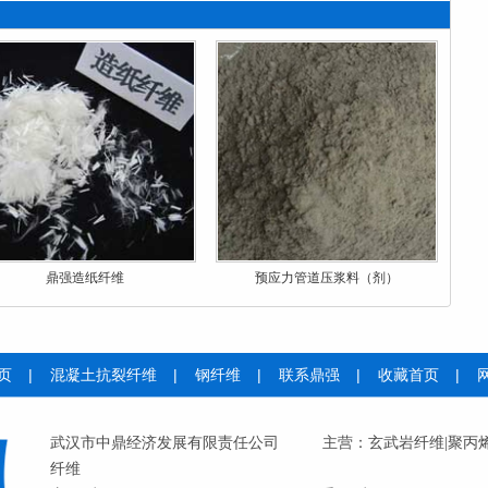
鼎强造纸纤维
预应力管道压浆料（剂）
页
|
混凝土抗裂纤维
|
钢纤维
|
联系鼎强
|
收藏首页
|
武汉市中鼎经济发展有限责任公司
主营：
玄武岩纤维
|
聚丙
纤维