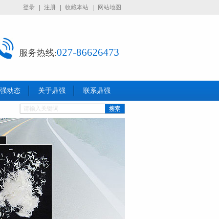
登录
|
注册
|
收藏本站
|
网站地图
027-86626473
服务热线:
强动态
关于鼎强
联系鼎强