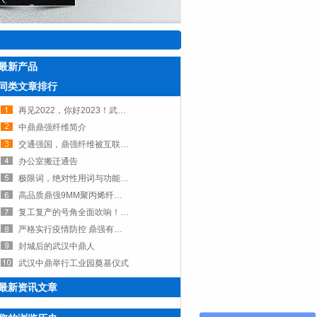
最新产品
同类文章排行
再见2022，你好2023！武汉中鼎祝大家新年快乐！
中鼎鼎强纤维简介
交通强国，鼎强纤维被互联网赋能一路前行
办公室搬迁通告
极限词，绝对性用词与功能用词失效声明
高品质鼎强9MM聚丙烯纤维助力武汉镀锌盖板企业走向全国市场
复工复产的号角全面吹响！超短聚丙烯腈纤维批量生产
严格实行疫情防控 鼎强有序复工复产
封城后的武汉中鼎人
武汉中鼎举行工业园奠基仪式
最新资讯文章