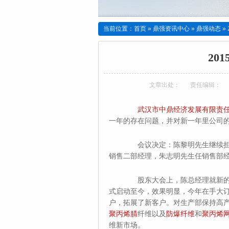
当前位置：
首页
»
鼎强资讯中心
»
鼎强动态
»
20
文章出处：
责任编辑：
武汉市中鼎经济发展有限责
一年的存在问题，并对新一年里公司
会议决定：陈黎明先生继续担任公
销售二部经理，朱志明先生任销售部
股东大会上，陈总经理就新的一年公
式启动至今，效果明显，今年在手大
户，拓展了新客户。对生产部保持高
聚丙烯腈
纤维以及
防爆纤维
和
聚丙烯
维新市场。