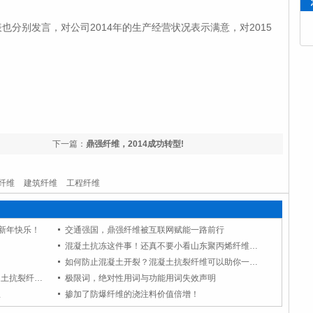
发言，对公司2014年的生产经营状况表示满意，对2015
下一篇：
鼎强纤维，2014成功转型!
纤维
建筑纤维
工程纤维
家新年快乐！
交通强国，鼎强纤维被互联网赋能一路前行
混凝土抗冻这件事！还真不要小看山东聚丙烯纤维的作用！
如何防止混凝土开裂？混凝土抗裂纤维可以助你一臂之力！
混凝土又裂开了原因是什么？聚丙烯混凝土抗裂纤维很重要噢！
极限词，绝对性用词与功能用词失效声明
显
掺加了防爆纤维的浇注料价值倍增！