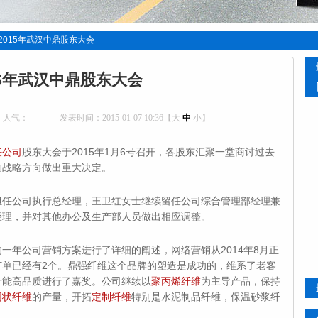
2015年武汉中鼎股东大会
15年武汉中鼎股东大会
人气：
-
发表时间：2015-01-07 10:36【
大
中
小
】
任公司
股东大会于2015年1月6号召开，各股东汇聚一堂商讨过去
的战略方向做出重大决定。
司执行总经理，王卫红女士继续留任公司综合管理部经理兼
经理，并对其他办公及生产部人员做出相应调整。
司营销方案进行了详细的阐述，网络营销从2014年8月正
订单已经有2个。鼎强纤维这个品牌的塑造是成功的，维系了老客
产能高品质进行了嘉奖。公司继续以
聚丙烯纤维
为主导产品，保持
网状纤维
的产量，开拓
定制纤维
特别是水泥制品纤维，保温砂浆纤