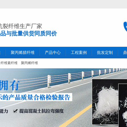
抗裂纤维生产厂家
样品与批量供货同质同价
维
聚丙烯腈纤维
产品中心
工程案例
批发定制
鼎
纤维素纤维
聚丙烯纤维