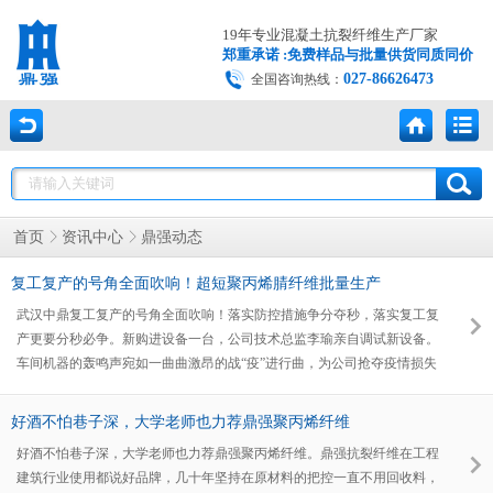
19年专业混凝土抗裂纤维生产厂家
郑重承诺 :免费样品与批量供货同质同价
027-86626473
全国咨询热线：
鼎强动态
首页
资讯中心
复工复产的号角全面吹响！超短聚丙烯腈纤维批量生产
武汉中鼎复工复产的号角全面吹响！落实防控措施争分夺秒，落实复工复
产更要分秒必争。新购进设备一台，公司技术总监李瑜亲自调试新设备。
车间机器的轰鸣声宛如一曲曲激昂的战“疫”进行曲，为公司抢夺疫情损失
增添了足够的底气。事实表明，企业必须有自己的拳头产品才能夺回疫情
造成的经济损失，发展定制纤维就是夺取胜利的法宝。 超短聚丙烯腈纤
好酒不怕巷子深，大学老师也力荐鼎强聚丙烯纤维
维经过上千次剪切试验，于6月底终于实现批量生产！
好酒不怕巷子深，大学老师也力荐鼎强聚丙烯纤维。鼎强抗裂纤维在工程
建筑行业使用都说好品牌，几十年坚持在原材料的把控一直不用回收料，