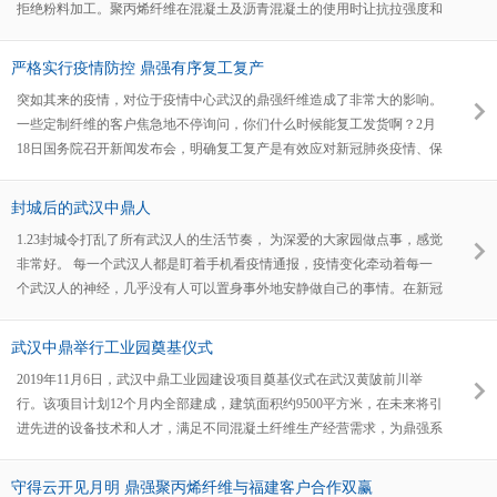
拒绝粉料加工。聚丙烯纤维在混凝土及沥青混凝土的使用时让抗拉强度和
断裂强度达到国家行业标准。
严格实行疫情防控 鼎强有序复工复产
突如其来的疫情，对位于疫情中心武汉的鼎强纤维造成了非常大的影响。
一些定制纤维的客户焦急地不停询问，你们什么时候能复工发货啊？2月
18日国务院召开新闻发布会，明确复工复产是有效应对新冠肺炎疫情、保
持经济平稳运行的重要保障。武汉中鼎在第一时间递交了复工申请，并采
购了一台新设备。低于3mm的定制聚丙烯纤维是公司目前老客户最需要的
封城后的武汉中鼎人
纤维，为了确保客户生产“不掉线”“不断档”，鼎强纤维一手抓防疫，一手
1.23封城令打乱了所有武汉人的生活节奏， 为深爱的大家园做点事，感觉
抓生产，把疫情造成的损失降到最低，确保实现公司2020年的销售目标。
非常好。 每一个武汉人都是盯着手机看疫情通报，疫情变化牵动着每一
个武汉人的神经，几乎没有人可以置身事外地安静做自己的事情。在新冠
肺炎疫情肆虐的日子，口罩成了封城后最紧俏的物资。她每天忙得团团
转，在微信群里寻找资源，帮助社区，帮助福利院，帮助医院，帮助援汉
武汉中鼎举行工业园奠基仪式
医疗队。武汉中鼎的王卫红从朋友那里买来1000个口罩捐到自己所住辖区
2019年11月6日，武汉中鼎工业园建设项目奠基仪式在武汉黄陂前川举
居委会----百步亭康和社区；买84消毒液1吨，100L酒精，2个电动喷壶捐
行。该项目计划12个月内全部建成，建筑面积约9500平方米，在未来将引
给黄陂前川街道；开车送捐赠物资到武汉市一医院重症室，到黄陂建设
进先进的设备技术和人才，满足不同混凝土纤维生产经营需求，为鼎强系
局、前川派出所等单位。 武汉中鼎的刘曦也是积极投身社区服务中，成
列纤维保持高品质稳定发展奠定良好基础，以湖北为中心辐射服务全国，
为多个团购群主，帮住户配送的物资种类几乎涵盖了生活的方方面面。每
全力打造为华中地区一流工程纤维生产基地。 来自湖北省直机关胡合宇
批货物到达时间不一致，刘曦每天忙个不停的，有时守着物资等居民前来
守得云开见月明 鼎强聚丙烯纤维与福建客户合作双赢