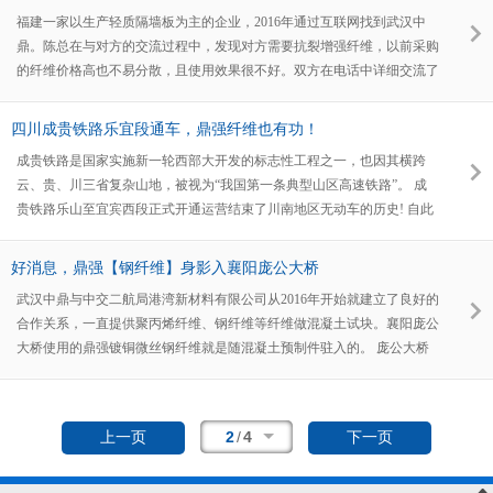
处长，黄冈、武穴商会的杨辉亚，孝感、安陆商会的黄洪，孝感商会的刘
领取一站就是四五个小时以上。这种又苦又累的琐碎事，刘曦觉得不值得
福建一家以生产轻质隔墙板为主的企业，2016年通过互联网找到武汉中
选建、黄陂商会的刘建春等商会领导出席了奠基仪式。
一提。
鼎。陈总在与对方的交流过程中，发现对方需要抗裂增强纤维，以前采购
的纤维价格高也不易分散，且使用效果很不好。双方在电话中详细交流了
关于抗裂纤维的性质、成分、质量标准以及使用方法，并聊到了日前市场
所供纤维质量参差不齐，以劣充好的现象比较严重，建议对方使用我公司
四川成贵铁路乐宜段通车，鼎强纤维也有功！
生产的聚丙烯纤维试一试，作个比较。 1个月后，王总来电说以前是上当
成贵铁路是国家实施新一轮西部大开发的标志性工程之一，也因其横跨
了，现在使用了鼎强聚丙烯纤维后效果很好，产品质量大大提高，成品率
云、贵、川三省复杂山地，被视为“我国第一条典型山区高速铁路”。 成
也提高了，并立即采购了1吨加大试验范围。 2017年7月陈总专程去福建
贵铁路乐山至宜宾西段正式开通运营结束了川南地区无动车的历史! 自此
拜访了王总以及施女士（常务经理），双方畅谈得十分融洽，并达成了互
成都至宜宾的铁路行程由之前最快6个多小时,缩短至1个半小时以内。 鼎
惠互利前提下，长期合作的君子协议，从此只采购鼎强纤维。由此福建这
强聚丙烯网状纤维被要求长丝与短丝均需检测，武汉中鼎人很坦然地接受
个企业的轻质隔墙板质量非常稳定，业务范围也拓展到了福建以外的省
好消息，鼎强【钢纤维】身影入襄阳庞公大桥
了项目部的特别要求。物理性能检测性能指标一模一样，品质如一，得到
市。 2019年6月，一次性采购了18吨聚丙烯纤维，要求4天内交货发往四
武汉中鼎与中交二航局港湾新材料有限公司从2016年开始就建立了良好的
了中交二航局、中铁十二局的认可，鼎强聚丙烯网状纤维专注高品质纤维
川福建
合作关系，一直提供聚丙烯纤维、钢纤维等纤维做混凝土试块。襄阳庞公
16年，不忘初心 继续前行。
大桥使用的鼎强镀铜微丝钢纤维就是随混凝土预制件驻入的。 庞公大桥
位于一桥下游，总体呈南北走向。大桥北起樊城区长征路与大庆西路交会
处，架高架桥于炮铺街之上，南至襄城区庞公路与星光大道交叉口，全长
2600米，是汉江首座、世界上第四座三塔式悬索桥。庞公大桥建成后，襄
2
/
4
上一页
下一页
城、樊城间将再增一条过江通道。同时，庞公大桥与大庆西路、庞公路形
成平面交叉，与解放路、沿江大道、滨江大道东延伸、建锦路形成立体交