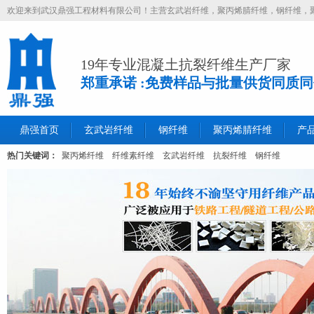
欢迎来到武汉鼎强工程材料有限公司！主营玄武岩纤维，聚丙烯腈纤维，钢纤维，
19年专业混凝土抗裂纤维生产厂家
郑重承诺 :免费样品与批量供货同质
鼎强首页
玄武岩纤维
钢纤维
聚丙烯腈纤维
产
热门关键词：
聚丙烯纤维
纤维素纤维
玄武岩纤维
抗裂纤维
钢纤维