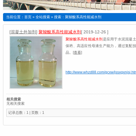
当前位置：
首页
»
全站搜索
» 搜索：聚羧酸系高性能减水剂
[
混凝土外加剂
]
聚羧酸系高性能减水剂
[ 2019-12-26 ]
聚羧酸系高性能减水剂
是应用于水泥混凝
保坍、高适应性母液生产能力，通过复配
品。
[查看]
http://www.whzd88.com/gcxw/jssxgxnjsj.ht
相关搜索
无相关搜索
记录总数：1 | 页数：1