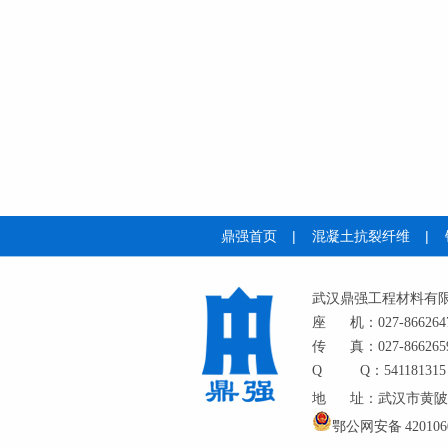
鼎强首页
|
混凝土抗裂纤维
|
武汉鼎强工程材料有
座
机：027-866264
传
真：027-866265
Q
Q：541181315
地
址：武汉市黄陂
鄂公网安备 4201060